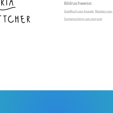
:
Bildnachweise
Goldfisch von freepik
,
Masken von 
Sonnenschirm von storyset